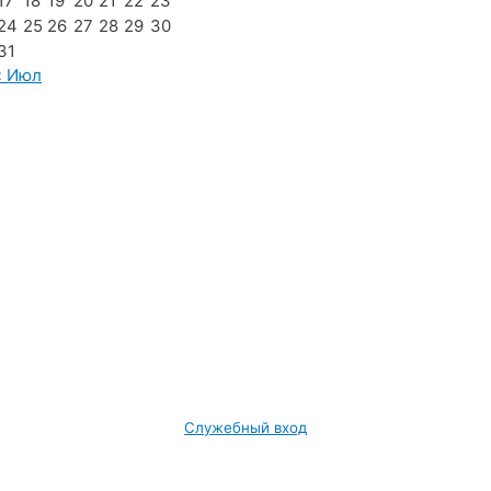
17
18
19
20
21
22
23
24
25
26
27
28
29
30
31
« Июл
Служебный вход