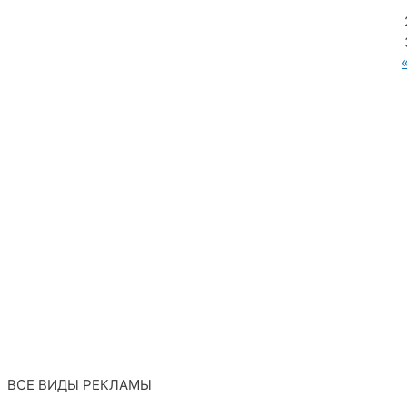
МУП «Редакция газеты «Новости Радужного»
628462, ХМАО — Югра, г. Радужный,
мкр. 7, дом 32/1, офис 2
ВСЕ ВИДЫ РЕКЛАМЫ