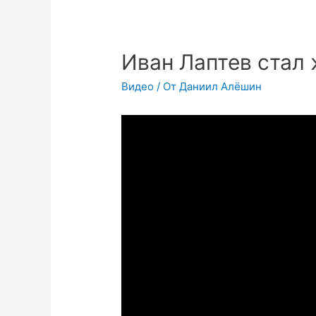
Иван Лаптев стал
Видео
/ От
Даниил Алёшин