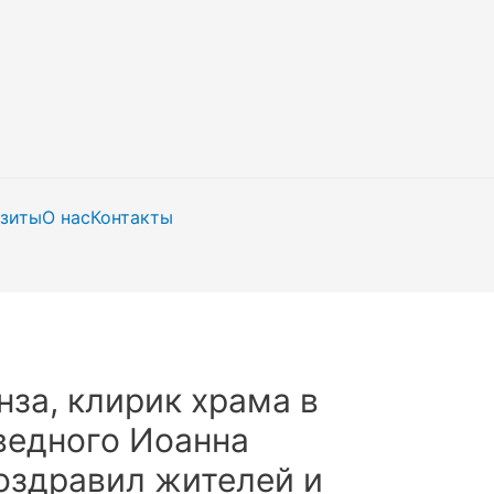
изиты
О нас
Контакты
за, клирик храма в
ведного Иоанна
оздравил жителей и