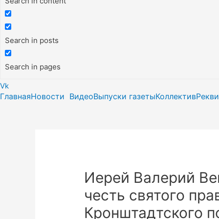
Search in content
Search in posts
Search in pages
Vk
Главная
Новости
Видео
Выпуски газеты
Коллектив
Рекв
Иерей Валерий Вен
честь святого пра
Кронштадтского п