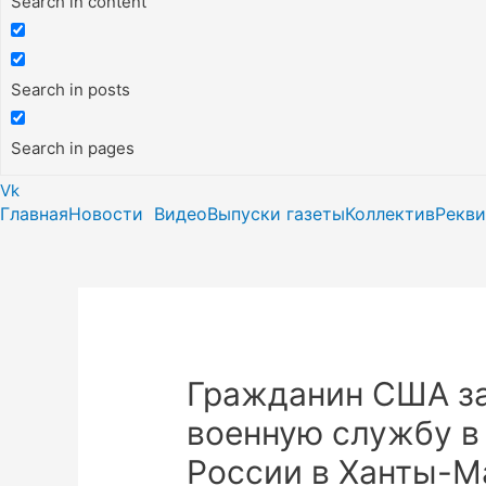
Search in content
Search in posts
Search in pages
Vk
Главная
Новости
Видео
Выпуски газеты
Коллектив
Рекв
Гражданин США за
военную службу в
России в Ханты-М