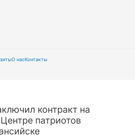
изиты
О нас
Контакты
ключил контракт на
 Центре патриотов
ансийске