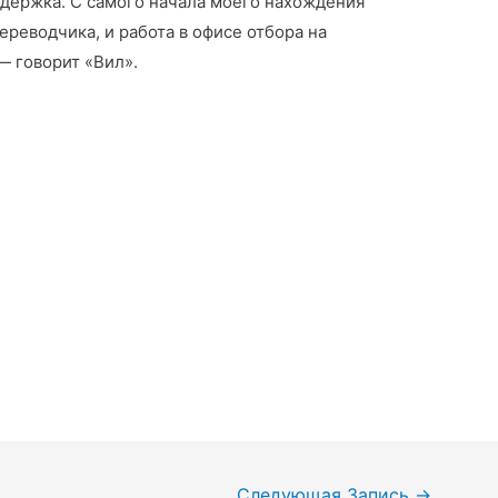
держка. С самого начала моего нахождения
ереводчика, и работа в офисе отбора на
— говорит «Вил».
Следующая Запись
→