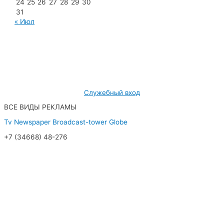
24
25
26
27
28
29
30
31
« Июл
МУП «Редакция газеты «Новости Радужного»
628462, ХМАО — Югра, г. Радужный,
мкр. 7, дом 32/1, офис 2
Служебный вход
ВСЕ ВИДЫ РЕКЛАМЫ
Tv
Newspaper
Broadcast-tower
Globe
+7 (34668) 48-276