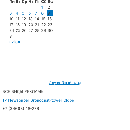
Пн
Вт
Ср
Чт
Пт
Сб
Вс
1
2
3
4
5
6
7
8
9
10
11
12
13
14
15
16
17
18
19
20
21
22
23
24
25
26
27
28
29
30
31
« Июл
МУП «Редакция газеты «Новости Радужного»
628462, ХМАО — Югра, г. Радужный,
мкр. 7, дом 32/1, офис 2
Служебный вход
ВСЕ ВИДЫ РЕКЛАМЫ
Tv
Newspaper
Broadcast-tower
Globe
+7 (34668) 48-276