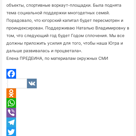
объекты, спортивные воркаут-площадки. Была поднята
тема социальной поддержки многодетных семей.
Порадовало, что югорский капитал будет пересмотрен и
проиндексирован. Поддерживаю Наталью Владимировну в
том, что следующий год будет Годом сплочения. Мы все
должны приложить усилия для того, чтобы наша Югра и
дальше развивалась и процветала».
Елена ПРЕДЕИНА, по материалам окружных СМИ
F
V
a
K
O
c
d
W
e
n
h
V
b
o
a
i
T
o