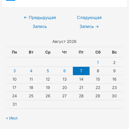
k
t
b
e
T
o
l
s
e
l
w
k
Навигация
←
Предыдущая
Следующая
a
A
r
e
i
по
Запись
Запись
→
s
p
g
t
записям
Август 2026
s
p
r
t
n
a
e
Пн
Вт
Ср
Чт
Пт
Сб
Вс
i
m
r
1
2
k
3
4
5
6
7
8
9
10
11
12
13
14
15
16
i
17
18
19
20
21
22
23
24
25
26
27
28
29
30
31
« Июл