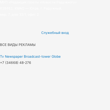
МУП «Редакция газеты «Новости Радужного»
628462, ХМАО — Югра, г. Радужный,
мкр. 7, дом 32/1, офис 2
Служебный вход
ВСЕ ВИДЫ РЕКЛАМЫ
Tv
Newspaper
Broadcast-tower
Globe
+7 (34668) 48-276