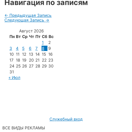
Навигация по записям
←
Предыдущая Запись
Следующая Запись
→
Август 2026
Пн
Вт
Ср
Чт
Пт
Сб
Вс
1
2
3
4
5
6
7
8
9
10
11
12
13
14
15
16
17
18
19
20
21
22
23
24
25
26
27
28
29
30
31
« Июл
МУП «Редакция газеты «Новости Радужного»
628462, ХМАО — Югра, г. Радужный,
мкр. 7, дом 32/1, офис 2
Служебный вход
ВСЕ ВИДЫ РЕКЛАМЫ