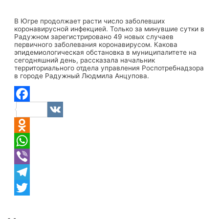
В Югре продолжает расти число заболевших
коронавирусной инфекцией. Только за минувшие сутки в
Радужном зарегистрировано 49 новых случаев
первичного заболевания коронавирусом. Какова
эпидемиологическая обстановка в муниципалитете на
сегодняшний день, рассказала начальник
территориального отдела управления Роспотребнадзора
в городе Радужный Людмила Анцупова.
Facebook
VK
Odnoklassniki
WhatsApp
Viber
Telegram
Twitter