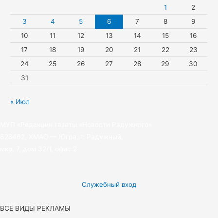
i
m
r
1
2
k
3
4
5
6
7
8
9
10
11
12
13
14
15
16
i
17
18
19
20
21
22
23
24
25
26
27
28
29
30
31
« Июл
МУП «Редакция газеты «Новости Радужного»
628462, ХМАО — Югра, г. Радужный,
мкр. 7, дом 32/1, офис 2
Служебный вход
ВСЕ ВИДЫ РЕКЛАМЫ