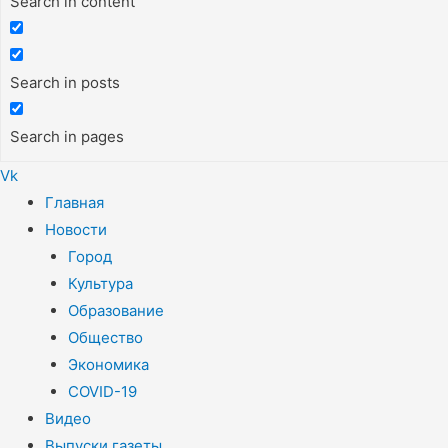
Search in content
Search in posts
Search in pages
Vk
Меню
Главная
Новости
Город
Культура
Образование
Общество
Экономика
COVID-19
Видео
Выпуски газеты