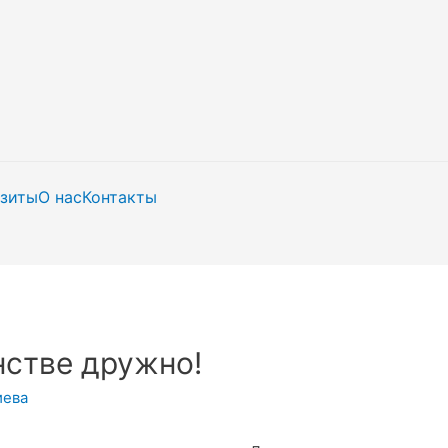
изиты
О нас
Контакты
нстве дружно!
иева