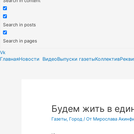
Search in content
Search in posts
Search in pages
Vk
Главная
Новости
Видео
Выпуски газеты
Коллектив
Рекв
Будем жить в еди
Газеты
,
Город
/ От
Мирослава Акинф