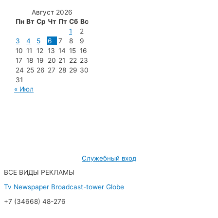
Август 2026
Пн
Вт
Ср
Чт
Пт
Сб
Вс
1
2
3
4
5
6
7
8
9
10
11
12
13
14
15
16
17
18
19
20
21
22
23
24
25
26
27
28
29
30
31
« Июл
МУП «Редакция газеты «Новости Радужного»
628462, ХМАО — Югра, г. Радужный,
мкр. 7, дом 32/1, офис 2
Служебный вход
ВСЕ ВИДЫ РЕКЛАМЫ
Tv
Newspaper
Broadcast-tower
Globe
+7 (34668) 48-276