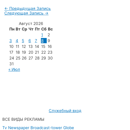
←
Предыдущая Запись
Следующая Запись
→
Август 2026
Пн
Вт
Ср
Чт
Пт
Сб
Вс
1
2
3
4
5
6
7
8
9
10
11
12
13
14
15
16
17
18
19
20
21
22
23
24
25
26
27
28
29
30
31
« Июл
МУП «Редакция газеты «Новости Радужного»
628462, ХМАО — Югра, г. Радужный,
мкр. 7, дом 32/1, офис 2
Служебный вход
ВСЕ ВИДЫ РЕКЛАМЫ
Tv
Newspaper
Broadcast-tower
Globe