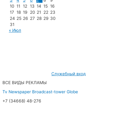
3
4
5
6
7
8
9
10
11
12
13
14
15
16
17
18
19
20
21
22
23
24
25
26
27
28
29
30
31
« Июл
МУП «Редакция газеты «Новости Радужного»
628462, ХМАО — Югра, г. Радужный,
мкр. 7, дом 32/1, офис 2
Служебный вход
ВСЕ ВИДЫ РЕКЛАМЫ
Tv
Newspaper
Broadcast-tower
Globe
+7 (34668) 48-276