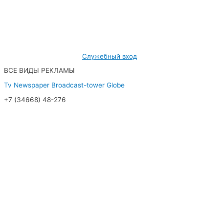
МУП «Редакция газеты «Новости Радужного»
628462, ХМАО — Югра, г. Радужный,
мкр. 7, дом 32/1, офис 2
Служебный вход
ВСЕ ВИДЫ РЕКЛАМЫ
Tv
Newspaper
Broadcast-tower
Globe
+7 (34668) 48-276