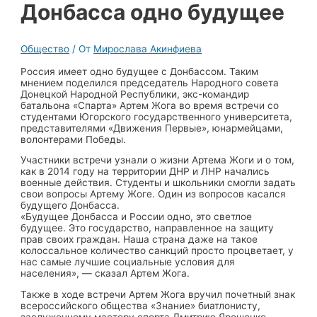
Донбасса одно будущее
Общество
/ От
Мирослава Акинфиева
Россия имеет одно будущее с Донбассом. Таким
мнением поделился председатель Народного совета
Донецкой Народной Республики, экс-командир
батальона «Спарта» Артем Жога во время встречи со
студентами Югорского государственного университета,
представителями «Движения Первые», юнармейцами,
волонтерами Победы.
Участники встречи узнали о жизни Артема Жоги и о том,
как в 2014 году на территории ДНР и ЛНР начались
военные действия. Студенты и школьники смогли задать
свои вопросы Артему Жоге. Один из вопросов касался
будущего Донбасса.
«Будущее Донбасса и России одно, это светлое
будущее. Это государство, направленное на защиту
прав своих граждан. Наша страна даже на такое
колоссальное количество санкций просто процветает, у
нас самые лучшие социальные условия для
населения», — сказал Артем Жога.
Также в ходе встречи Артем Жога вручил почетный знак
всероссийского общества «Знание» биатлонисту,
заслуженному мастеру спорта Дмитрию Ярошенко.