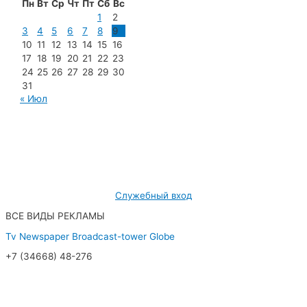
Пн
Вт
Ср
Чт
Пт
Сб
Вс
1
2
3
4
5
6
7
8
9
10
11
12
13
14
15
16
17
18
19
20
21
22
23
24
25
26
27
28
29
30
31
« Июл
МУП «Редакция газеты «Новости Радужного»
628462, ХМАО — Югра, г. Радужный,
мкр. 7, дом 32/1, офис 2
Служебный вход
ВСЕ ВИДЫ РЕКЛАМЫ
Tv
Newspaper
Broadcast-tower
Globe
+7 (34668) 48-276