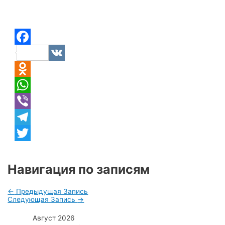
Facebook
VK
Odnoklassniki
WhatsApp
Viber
Telegram
Twitter
Навигация по записям
←
Предыдущая Запись
Следующая Запись
→
Август 2026