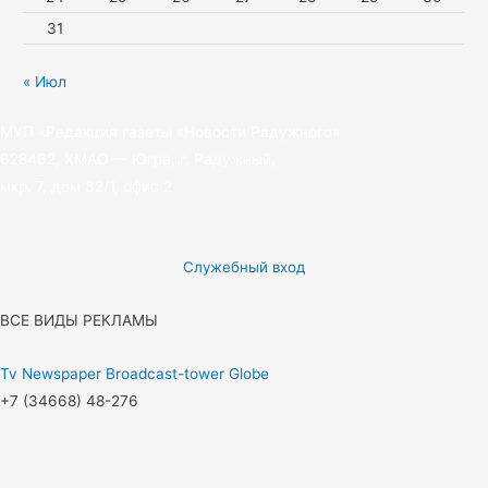
31
« Июл
МУП «Редакция газеты «Новости Радужного»
628462, ХМАО — Югра, г. Радужный,
мкр. 7, дом 32/1, офис 2
Служебный вход
ВСЕ ВИДЫ РЕКЛАМЫ
Tv
Newspaper
Broadcast-tower
Globe
+7 (34668) 48-276