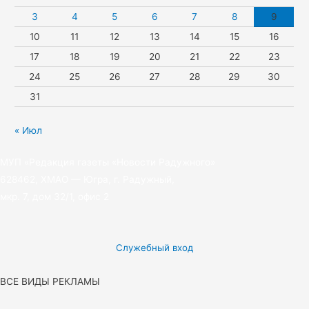
k
3
4
5
6
7
8
9
10
11
12
13
14
15
16
i
17
18
19
20
21
22
23
24
25
26
27
28
29
30
31
« Июл
МУП «Редакция газеты «Новости Радужного»
628462, ХМАО — Югра, г. Радужный,
мкр. 7, дом 32/1, офис 2
Служебный вход
ВСЕ ВИДЫ РЕКЛАМЫ