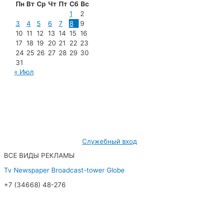
Пн
Вт
Ср
Чт
Пт
Сб
Вс
1
2
3
4
5
6
7
8
9
10
11
12
13
14
15
16
17
18
19
20
21
22
23
24
25
26
27
28
29
30
31
« Июл
МУП «Редакция газеты «Новости Радужного»
628462, ХМАО — Югра, г. Радужный,
мкр. 7, дом 32/1, офис 2
Служебный вход
ВСЕ ВИДЫ РЕКЛАМЫ
Tv
Newspaper
Broadcast-tower
Globe
+7 (34668) 48-276