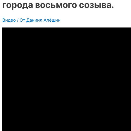
города восьмого созыва.
Видео
/ От
Даниил Алёшин