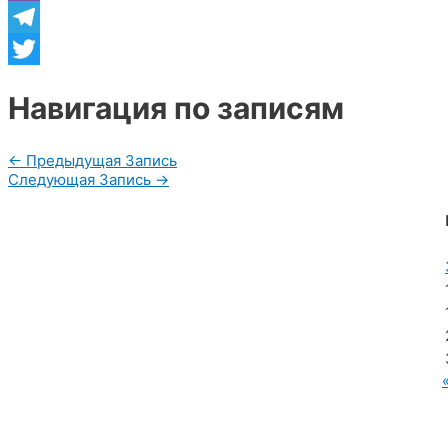
Viber
Telegram
Twitter
Навигация по записям
←
Предыдущая Запись
Следующая Запись
→
МУП «Редакция газеты «Новости Радужного»
628462, ХМАО — Югра, г. Радужный,