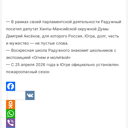
— В рамках своей парламентской деятельности Радужный
посетил депутат Ханты-Мансийской окружной Думы
Дмитрий Аксёнов, для которого Россия, Югра, долг, честь
и мужество — не пустые слова.
— Воскресная школа Радужного знакомит школьников с
экспозицией «Огнем и молитвой»
— С 25 апреля 2026 года в Югре официально установлен
пожароопасный сезон
F
V
a
K
O
c
d
W
e