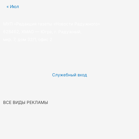
« Июл
МУП «Редакция газеты «Новости Радужного»
628462, ХМАО — Югра, г. Радужный,
мкр. 7, дом 32/1, офис 2
Служебный вход
ВСЕ ВИДЫ РЕКЛАМЫ