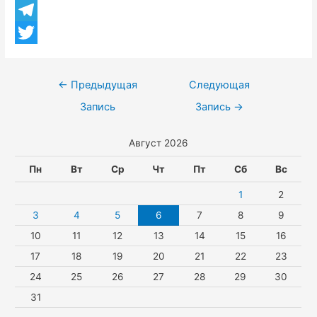
n
h
V
b
o
a
i
T
o
k
t
b
e
T
o
l
s
e
l
w
k
←
Предыдущая
Следующая
a
A
r
e
i
Запись
Запись
→
s
p
g
t
Август 2026
s
p
r
t
n
a
e
Пн
Вт
Ср
Чт
Пт
Сб
Вс
i
m
r
1
2
k
3
4
5
6
7
8
9
10
11
12
13
14
15
16
i
17
18
19
20
21
22
23
24
25
26
27
28
29
30
31