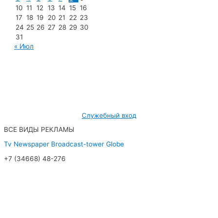
10
11
12
13
14
15
16
17
18
19
20
21
22
23
24
25
26
27
28
29
30
31
« Июл
МУП «Редакция газеты «Новости Радужного»
628462, ХМАО — Югра, г. Радужный,
мкр. 7, дом 32/1, офис 2
Служебный вход
ВСЕ ВИДЫ РЕКЛАМЫ
Tv
Newspaper
Broadcast-tower
Globe
+7 (34668) 48-276